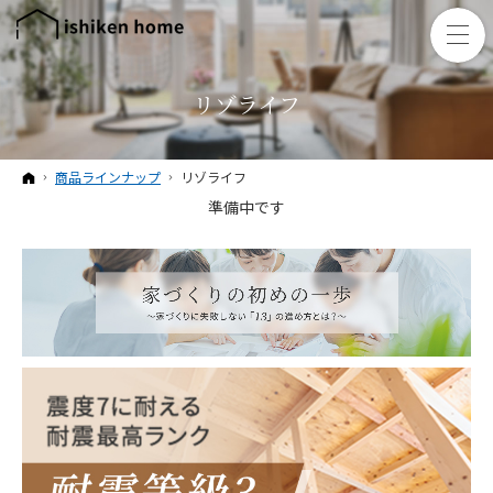
リゾライフ
ホーム
商品ラインナップ
リゾライフ
準備中です